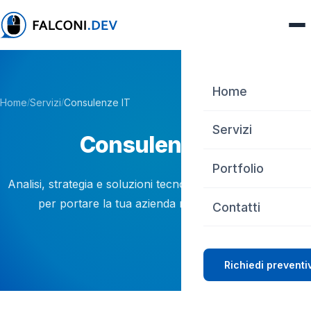
Home
Home
Servizi
Consulenze IT
/
/
Servizi
Consulenze
IT
Web Design
Portfolio
Analisi, strategia e soluzioni tecnologiche personalizzate
SEO
per portare la tua azienda nel futuro digitale.
Contatti
Server Linux
Consulenze IT
Richiedi preventi
Grafica