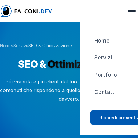
Home
Home
Servizi
SEO & Ottimizzazione
/
/
Servizi
SEO &
Ottimizzazione
Web Design
Portfolio
Più visibilità e più clienti dal tuo sito, con SEO tecnica e
SEO
contenuti che rispondono a quello che le persone cercano
Contatti
davvero.
Server Linux
Consulenze IT
Richiedi preventi
Grafica