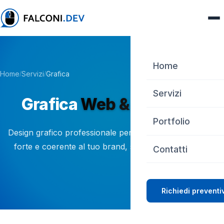
Home
Home
Servizi
Grafica
/
/
Servizi
Grafica
Web & Cartacea
Web Design
Portfolio
Design grafico professionale per dare un'identità visiva
SEO
forte e coerente al tuo brand, sia online che offline.
Contatti
Server Linux
Consulenze IT
Richiedi preventi
Grafica